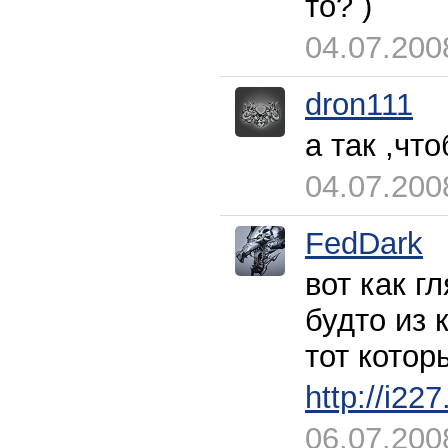
то? )
04.07.200
dron111
а так ,что
04.07.200
FedDark
вот как г
будто из 
тот котор
http://i2
06.07.200