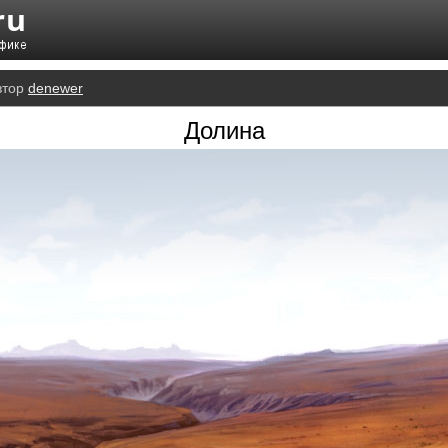
втор
denewer
Долина