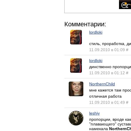
Комментарии:
lordloki
стиль, проработка, 
11.09.2010 в 01:09
#
lordloki
динственно пропорци
11.09.2010 в 01:12
#
NorthernChild
мне кажется там про
отличная работа
11.09.2010 в 01:49
#
leshiy
пропорции, вроде ка
"плавающего" сустава
намекала
NorthernCh