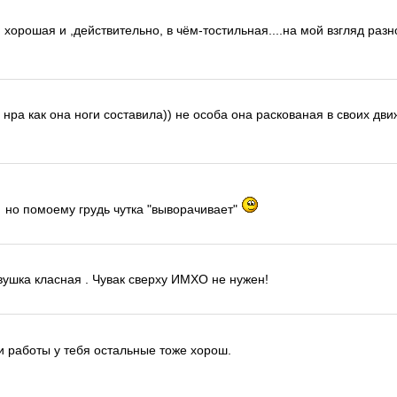
 хорошая и ,действительно, в чём-тостильная....на мой взгляд раз
е нра как она ноги составила)) не особа она раскованая в своих дв
но помоему грудь чутка "выворачивает"
вушка класная . Чувак сверху ИМХО не нужен!
и работы у тебя остальные тоже хорош.