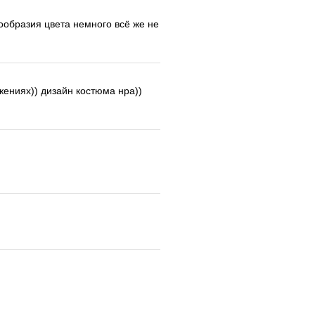
нообразия цвета немного всё же не
ижениях)) дизайн костюма нра))