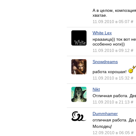
А в целом, композция
хватае.
11.09.2010 в 05:07
#
White Lex
нраааица)) ток вот н
особенно ноги))
11.09.2010 в 09:12
#
Snowdreams
работа хорошая!
11.09.2010 в 15:32
#
Nikt
Отличная работа. Де
11.09.2010 в 21:13
#
Dummhamer
отличная работа. Да 
Молодец!
12.09.2010 в 06:05
#