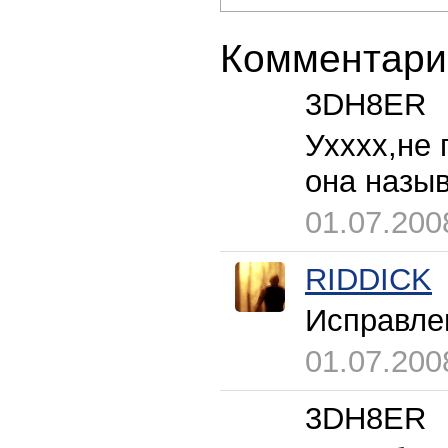
Комментари
3DH8ER
Ухххх,не 
она назы
01.07.200
RIDDICK
Исправле
01.07.200
3DH8ER