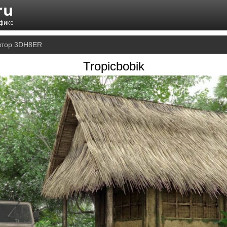
автор 3DH8ER
Tropicbobik