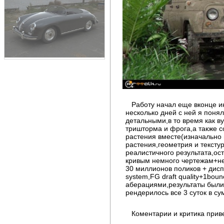
Работу начал еще вконце и
несколько дней с ней я поня
детальными,в то время как в
тришторма и фрога,а также с
растения вместе(изначально 
растения,геометрия и текст
реалистичного результата,ос
кривым немного чертежам+не
30 миллионов поликов + дисп
system,FG draft quality+1bo
аберациями,результаты были 
рендерилось все 3 суток в с
Коментарии и критика прив