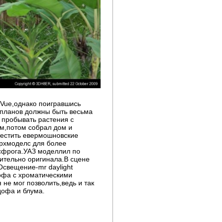
 Vue,однако поигравшись
х планов должны быть весьма
 пробывать растения с
ом,потом собрал дом и
тестить евермошновские
архмоделс для более
ксфрога.УАЗ моделлил по
ительно оригинала.В сцене
Освещение-mr daylight
дофа с хроматическими
не мог позволить,ведь и так
дофа и блума.