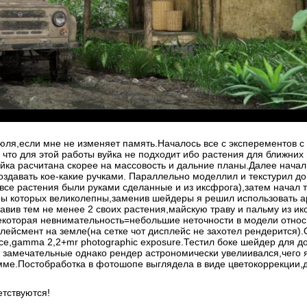
юля,если мне не изменяет память.Началось все с эксперементов с
л что для этой работы вуйка не подходит ибо растения для ближни
уйка расчитана скорее на массовость и дальние планы.Далее начал
оздавать кое-какие ручками. Параллельно моделлил и текстурил д
все растения были руками сделанные и из иксфрога),затем начал 
уры которых великолепны,заменив шейдеры я решил использовать 
тавив тем не менее 2 своих растения,майскую траву и пальму из и
которая невнимательность=небольшие неточности в модели относ
лейсмент на земле(на сетке чот дисплейс не захотел рендерится).
unce,gamma 2,2+mr photographic exposure.Тестил боке шейдер для 
замечательные однако рендер астрономически увелиивался,чего я 
умме.Постобработка в фотошопе выглядела в виде цветокоррекции,
етствуются!