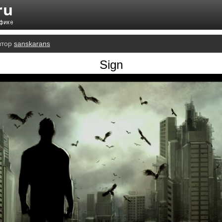
втор
sanskarans
Sign