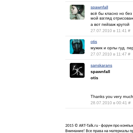
spawnfall
всё бы класно но без
мой взгляд отрисова
а вот пейзаж крутой
27.07.2010 в 11:41
#
otis
мужик и орлы гуд. п
27.07.2010 в 11:47
#
sanskarans
spawnfall
otis
Thanks you very much
28.07.2010 в 00:41
#
2015 © ART-Talk.ru - форум про комп
Внимание! Все права на материалы пр