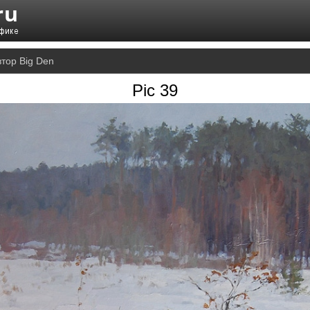
втор Big Den
Pic 39