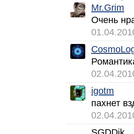
Mr.Grim
Очень нр
01.04.201
CosmoLog
Романти
02.04.201
igotm
пахнет взд
02.04.201
SGDDik