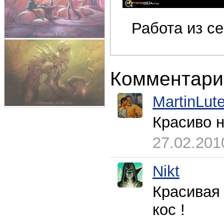
Работа из с
Комментари
MartinLute
Красиво н
27.02.201
Nikt
Красивая 
кос !