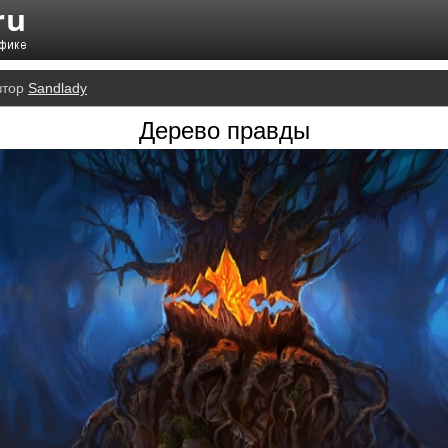
втор
Sandlady
Дерево правды