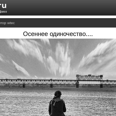
втор wtec
Осеннее одиночество....