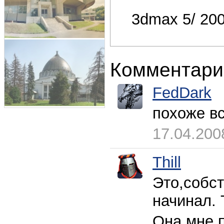
3dmax 5/ 200
Комментари
FedDark
похоже в
17.04.200
Thill
Это,собст
начинал. 
Она мне п