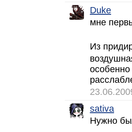
Duke
мне первы
Из придир
воздушная
особенно 
расслабл
23.06.200
sativa
Нужно был