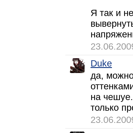
Я так и н
вывернуть
напряженн
23.06.200
Duke
да, можно
оттенкам
на чешуе.
только пр
23.06.200