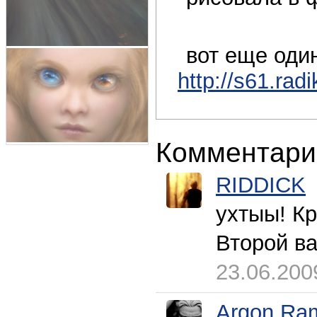
вот еще один
http://s61.rad
Комментари
RIDDICK
ухтыы! Кр
Второй ва
23.06.200
Argon Ram