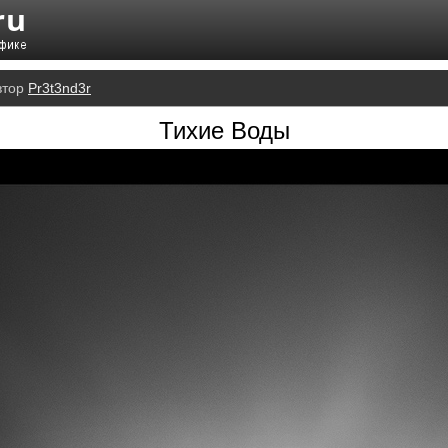
втор
Pr3t3nd3r
Тихие Воды