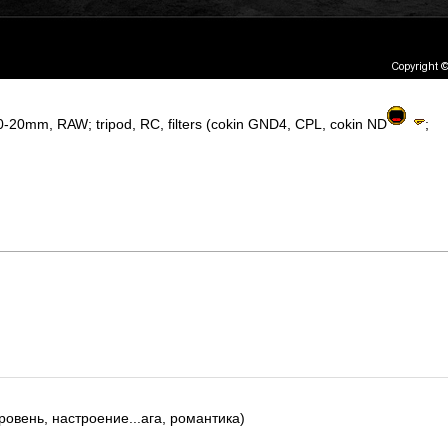
20mm, RAW; tripod, RC, filters (cokin GND4, CPL, cokin ND
;
ровень, настроение...ага, романтика)