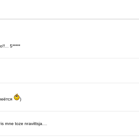
!... 5*****
смеётся
)
s mne toze nravittsja....