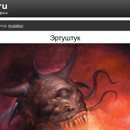
втор
mutabor
Эртуштук