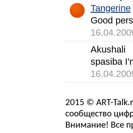
Tangerine
Good persp
16.04.200
Akushali
spasiba I'm
16.04.200
2015 © ART-Talk.
сообщество цифр
Внимание! Все п