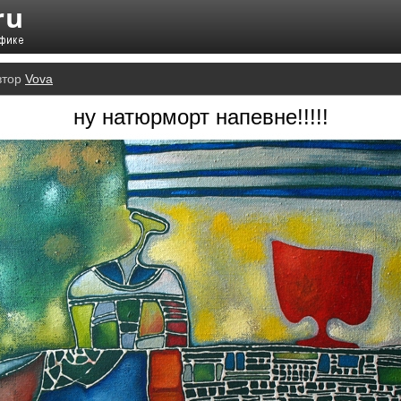
втор
Vova
ну натюрморт напевне!!!!!