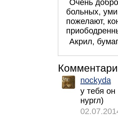
Очень добро
больных, уми
пожелают, ко
приободренн
Акрил, бумаг
Комментари
nockyda
у тебя он
нургл)
02.07.201