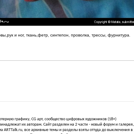
ы,рук и ног, ткань,фетр, синтепон, проволка, трессы, фурнитура.
ьютерную графику, CG арт, сообщество цифровых художников (18+)
инадлежат их авторам. Сайт разделен на 2 части - новый форум и галерея
а ARTTalk.ru, все архивные темы и разделы взяты оттуда до выключения в 