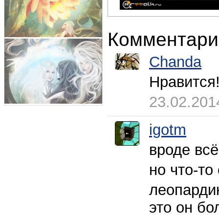
Комментари
Chanda
Нравится
23.02.201
igotm
вроде всё
но что-то
леопардик
это он бо