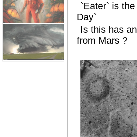
`Eater` is th
Day`
Is this has a
from Mars ?