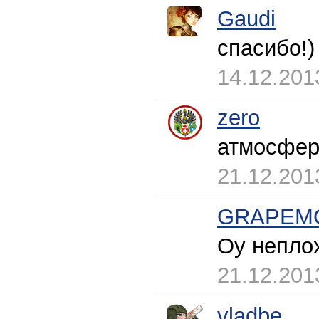
Gaudi
спасибо!)
14.12.201
zero
атмосферн
21.12.201
GRAPEM
Оу неплох
21.12.201
vladbe