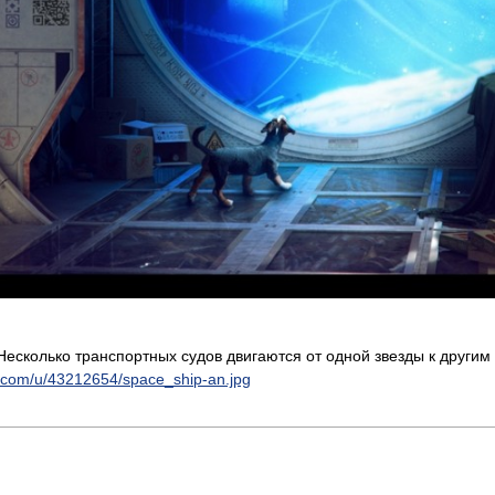
Несколько транспортных судов двигаются от одной звезды к другим
x.com/u/43212654/space_ship-an.jpg