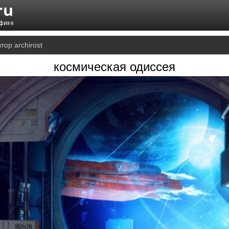
тор archirost
космическая одиссея