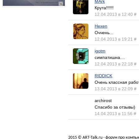
MArk
Крута!!!!!!
12.04.2013 в 12:40
#
Hexen
Оччень...
12.04.2013 в 19:21
#
igotm
симпатишна....
12.04.2013 в 22:18
#
RIDDICK
Очень классная рабо
13.04.2013 в 22:09
#
archirost
Спасибо за отзывы)
14.04.2013 в 11:56
#
2015 © ART-Talk.ru - форум про комп