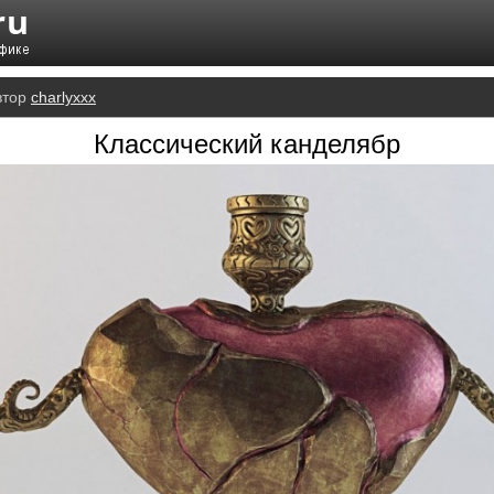
втор
charlyxxx
Классический канделябр