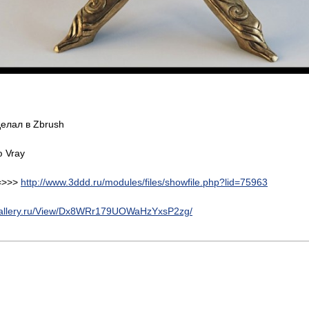
делал в Zbrush
 Vray
 =>>>
http://www.3ddd.ru/modules/files/showfile.php?lid=75963
lgallery.ru/View/Dx8WRr179UOWaHzYxsP2zg/