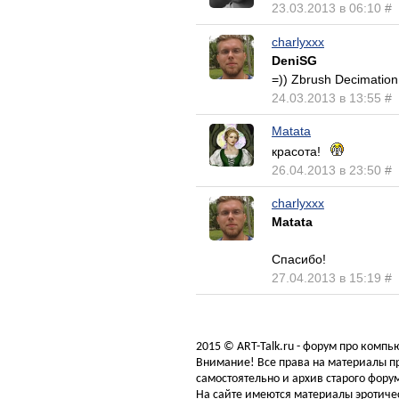
23.03.2013 в 06:10
#
charlyxxx
DeniSG
=)) Zbrush Decimation
24.03.2013 в 13:55
#
Matata
красота!
26.04.2013 в 23:50
#
charlyxxx
Matata
Спасибо!
27.04.2013 в 15:19
#
2015 © ART-Talk.ru - форум про комп
Внимание! Все права на материалы пр
самостоятельно и архив старого форум
На сайте имеются материалы эротичес