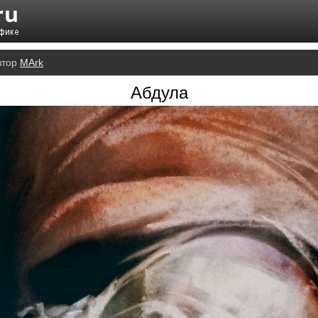
втор
MArk
Абдула