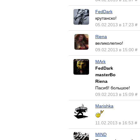
FedDark
крутанско!
05.02.2013 в 17:23
#
Riena
великолепно!
09.02.2013 в 15:00
#
MArk
FedDark
masterBo
Riena
Пасиб! большое!
09.02.2013 в 15:09
#
Marishka
11.02.2013 в 16:53
#
MIND