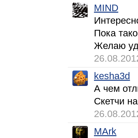
MIND
Интересно
Пока тако
Желаю уд
26.08.201
kesha3d
А чем от
Скетчи на
26.08.201
MArk