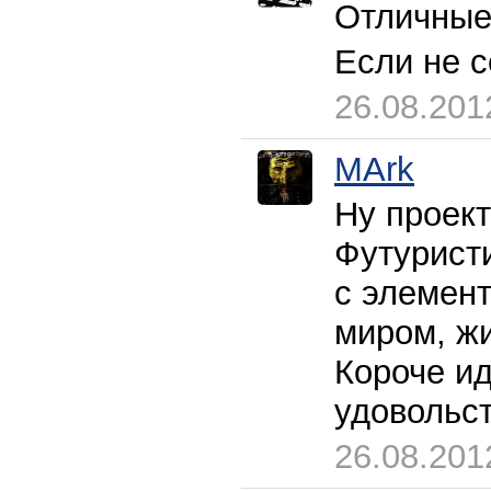
Отличные
Если не с
26.08.201
MArk
Ну проект
Футуристи
с элемен
миром, жи
Короче и
удовольст
26.08.201