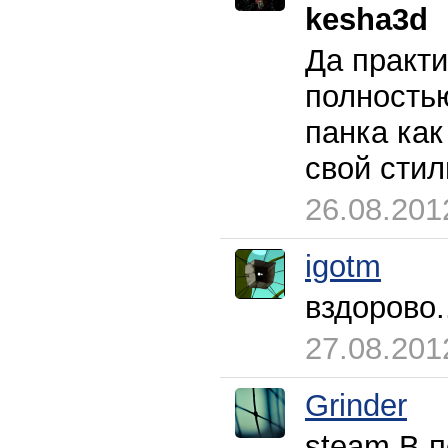
kesha3d
Да практи
полностью
панка как
свой стил
26.08.201
igotm
вздорово.
27.08.201
Grinder
steam В п