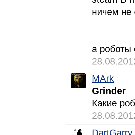
ничем не 
а роботы 
28.08.201
MArk
Grinder
Какие роб
28.08.201
DartGarry