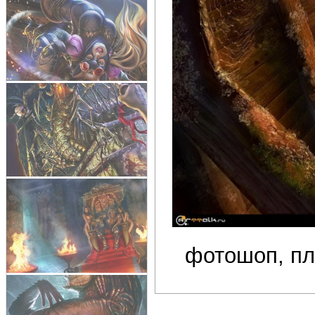
фотошоп, п