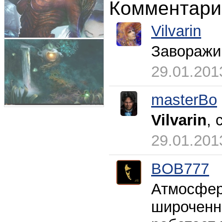
Комментари
Vilvarin
Заворажи
29.01.201
masterBo
Vilvarin
, 
29.01.201
BOB777
Атмосферн
широченна