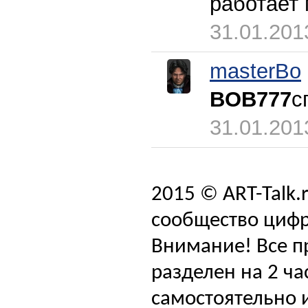
работает 
31.01.201
masterBo
BOB777
с
31.01.201
2015 © ART-Talk.
сообщество цифр
Внимание! Все п
разделен на 2 ча
самостоятельно и