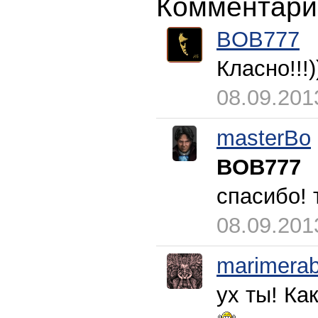
Комментари
BOB777
Класно!!!)
08.09.201
masterBo
BOB777
спасибо! 
08.09.201
marimerab
ух ты! Как