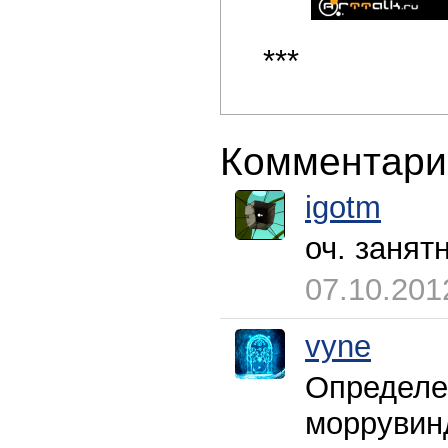
***
Комментари
igotm
оч. занятн
07.10.201
vyne
Определен
моррувинд