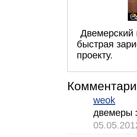
Двемерский 
быстрая зар
проекту.
Комментари
weok
двемеры 
05.05.201