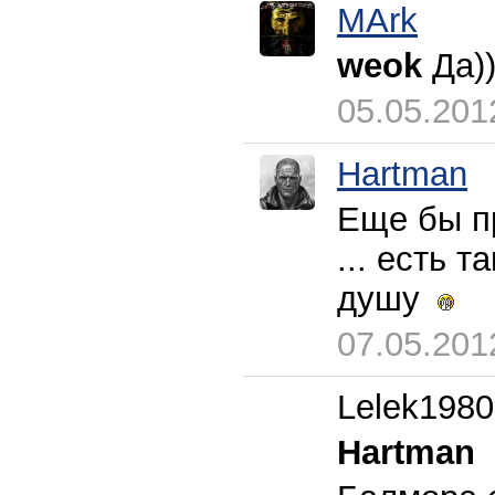
MArk
weok
Да))
05.05.201
Hartman
Еще бы пр
... есть 
душу
07.05.201
Lelek1980
Hartman