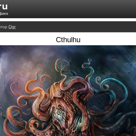
втор
Ogr
Cthulhu