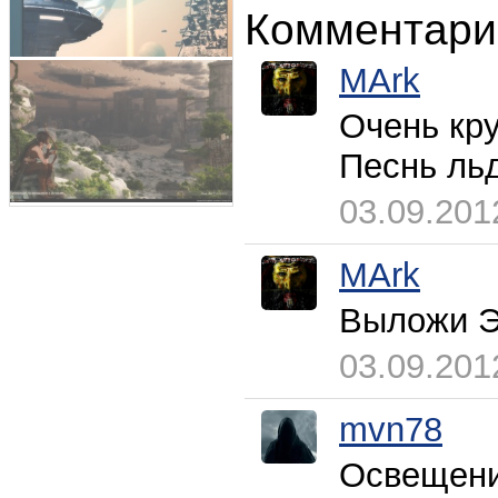
Комментари
MArk
Очень крут
Песнь льд
03.09.201
MArk
Выложи Э
03.09.201
mvn78
Освещени