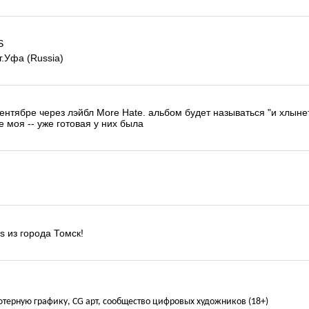
S
 г.Уфа (Russia)
 сентябре через лэйбл More Hate. альбом будет называться "и хлыне
е моя -- уже готовая у них была
us из города Томск!
ьютерную графику, CG арт, сообщество цифровых художников (18+)