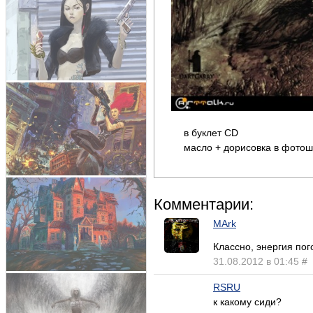
в буклет CD
масло + дорисовка в фото
Комментарии:
MArk
Классно, энергия пог
31.08.2012 в 01:45
#
RSRU
к какому сиди?