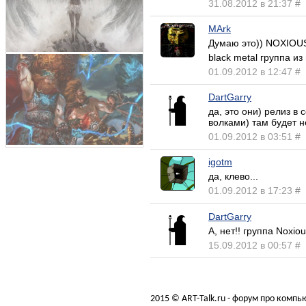
31.08.2012 в 21:37
#
MArk
Думаю это)) NOXIOU
black metal группа из
01.09.2012 в 12:47
#
DartGarry
да, это они) релиз в
волками) там будет н
01.09.2012 в 03:51
#
igotm
да, клево...
01.09.2012 в 17:23
#
DartGarry
А, нет!! группа Noxio
15.09.2012 в 00:57
#
2015 © ART-Talk.ru - форум про комп