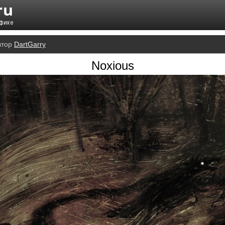
втор
DartGarry
Noxious