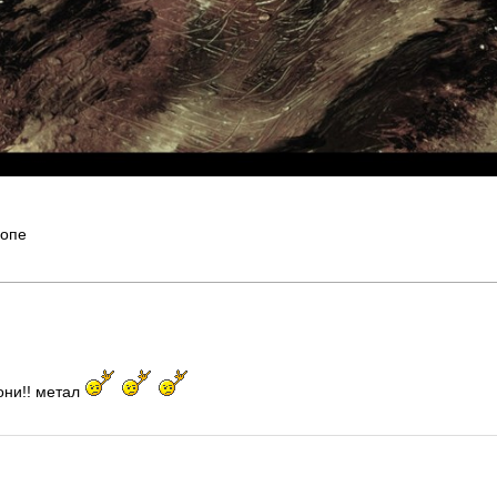
шопе
они!! метал