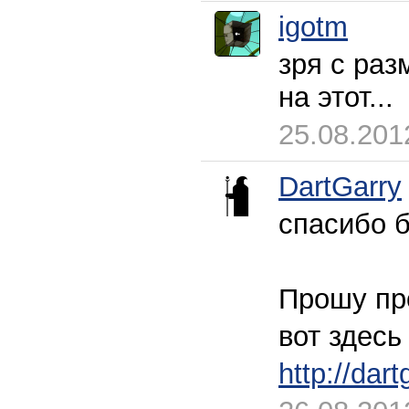
igotm
зря с раз
на этот...
25.08.201
DartGarry
спасибо б
Прошу про
вот здесь
http://dar