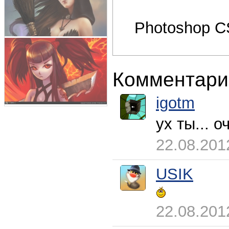
Photoshop C
Комментари
igotm
ух ты... о
22.08.201
USIK
22.08.201