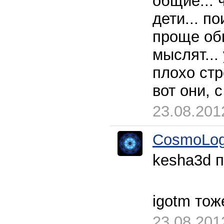
общие... 
дети... п
проще об
мыслят...
плохо стр
вот они, с
23.08.201
CosmoLog
kesha3d 
igotm тож
23.08.201