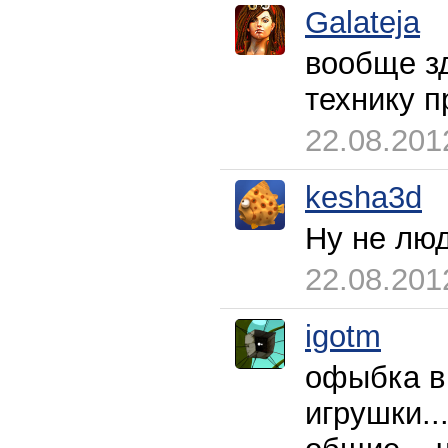
Galateja
вообще зд
технику 
22.08.201
kesha3d
Ну не люд
22.08.201
igotm
офыбка в
игрушки..