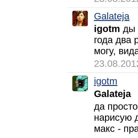
Galateja
igotm
ды 
года два 
могу, вид
23.08.201
igotm
Galateja
да просто
нарисую 
макс - пр