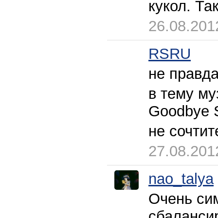
кукол. Та
26.08.201
RSRU
не правда
в тему му
Goodbye 
не сочтит
27.08.201
nao_talya
Очень си
сбалансир