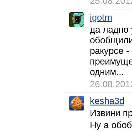
25.08.201
igotm
да ладно 
обобщили.
ракурсе -
преимущес
одним...
26.08.201
kesha3d
Извини п
Ну а обоб