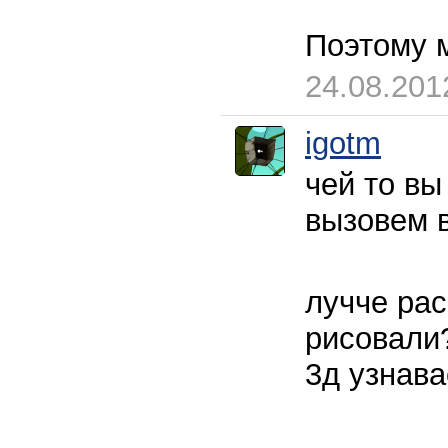
Поэтому 
24.08.201
igotm
чей то вы
вызовем в
лучче рас
рисовали?
3д узнавае