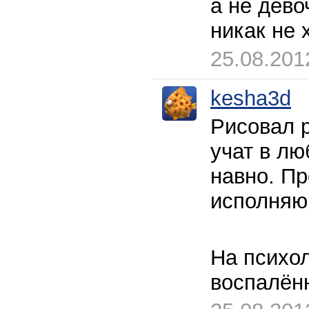
а не девоч
никак не 
25.08.201
kesha3d
Рисовал р
учат в лю
навно. Пр
исполняю
На психол
воспалён