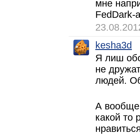
мне напри
FedDark-а
23.08.201
kesha3d
Я лиш обо
не дружа
людей. Об
А вообще 
какой то 
нравиться