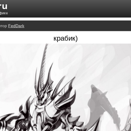
втор
FedDark
крабик)