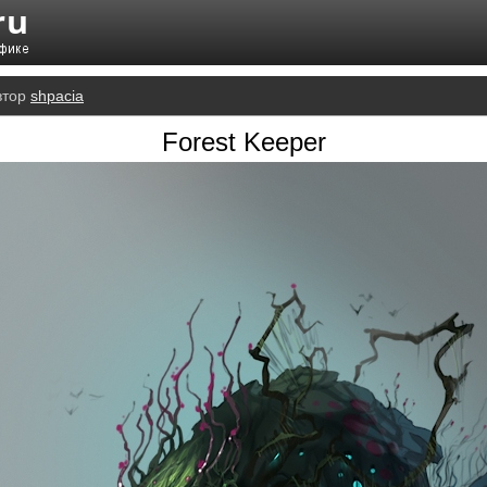
втор
shpacia
Forest Keeper