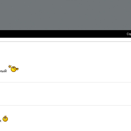
сный
аж