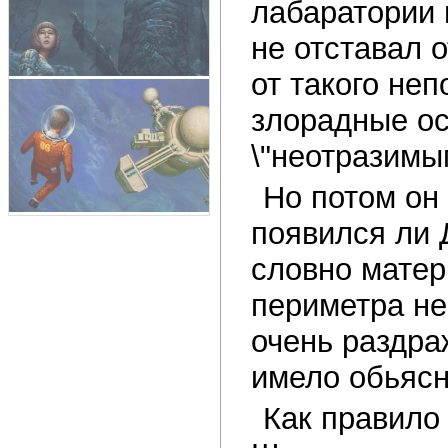
лабаратории 
не отставал 
от такого не
злорадные ос
\"неотразимым
Но потом он
появился ли 
словно матер
периметра не
очень раздра
имело обьясн
Как правило