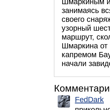
Шмаркиным и 
занимаясь вс
своего снаря
узорный шест
маршрут, ско
Шмаркина от 
капремом Бау
начали завид
Комментари
FedDark
прикольно