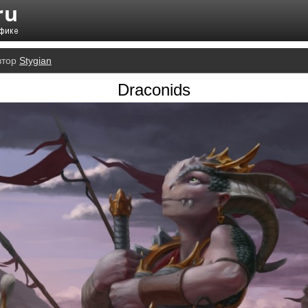
втор
Stygian
Draconids