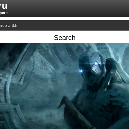
тор artkh
Search