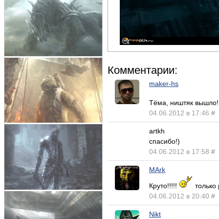
Комментарии:
maker-hs
Тёма, ништяк вышло!
04.06.2012 в 17:46
#
artkh
спасибо!)
04.06.2012 в 17:58
#
MArk
Круто!!!!!
только 
04.06.2012 в 20:40
#
Nikt