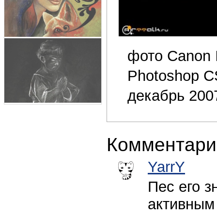
фото Canon 
Photoshop C
декабрь 200
Комментари
YarrY
Пес его з
активным 