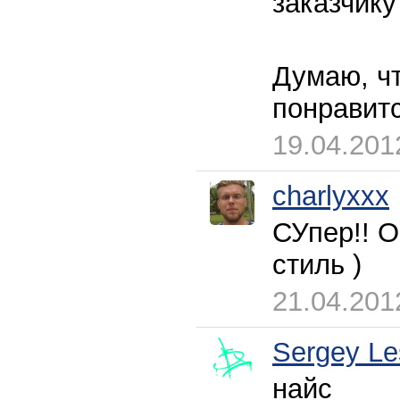
заказчику
Думаю, чт
понравит
19.04.201
charlyxxx
СУпер!! О
стиль )
21.04.201
Sergey Le
найс