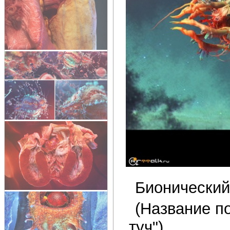
Бионический
(Название п
туч")