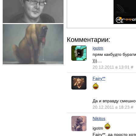
Комментарии:
igotm
прям какбудто бурати
)))....
20.12.2011 в 13:01
#
Fairy**
Да и вправду смешнов
20.12.2011 в 18:23
#
Nikitos
igotm
Fairy**, да просто хо