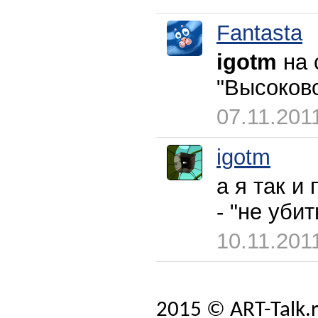
Fantasta
igotm
на 
"Высоков
07.11.201
igotm
а я так и
- "не уби
10.11.201
2015 © ART-Talk.