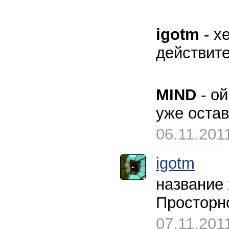
igotm
- х
действите
MIND
- ой
уже остав
06.11.201
igotm
название
Просторно
07.11.201