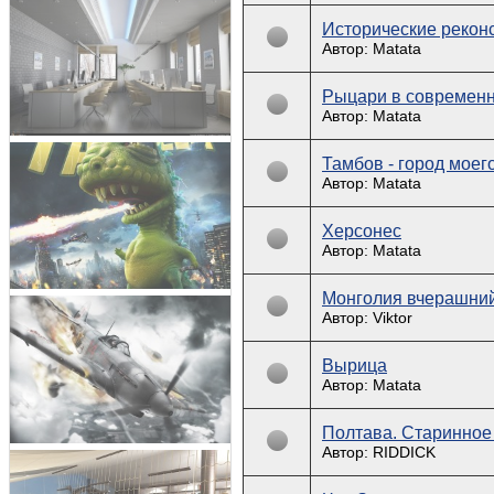
Исторические реконс
Автор: Matata
Рыцари в современн
Автор: Matata
Тамбов - город моег
Автор: Matata
Херсонес
Автор: Matata
Монголия вчерашний
Автор: Viktor
Вырица
Автор: Matata
Полтава. Старинное
Автор: RIDDICK