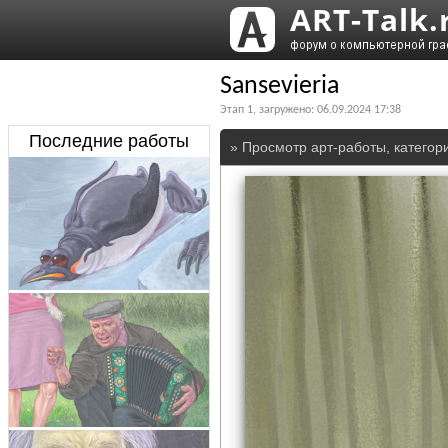
Sansevieria
Этап
1
, загружено:
06.09.2024 17:38
Последние работы
» Просмотр арт-работы, категор