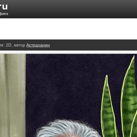
ия:
2D
, автор
Астраханин