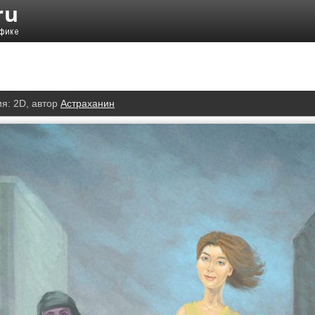
ия:
2D
, автор
Астраханин