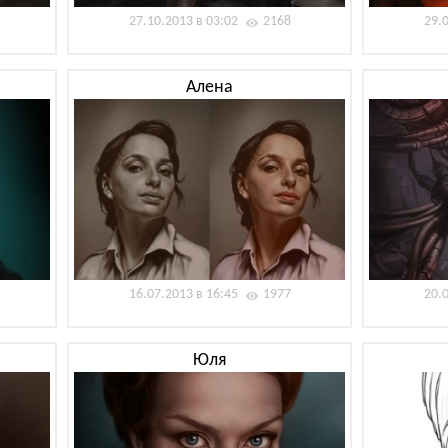
27.10.2013 в 03:02
2168
29.
Алена
16.07.2013 в 16:45
1977
20.
Юля