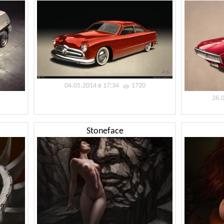
04.05.2014 в 17:34
1720
26.
Stoneface