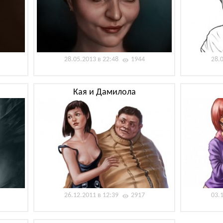
28.05.2013 в 22:48
1944
28.
Кая и Дамилола
26.12.2011 в 12:39
2917
03.