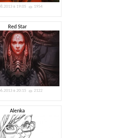
08.2013 в 19:05
1954
Red Star
06.2013 в 20:15
2122
Alenka