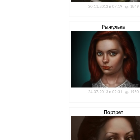
30.11.2013 в 07:19
1849
Рыжулька
24.07.2013 в 02:31
1950
Портрет