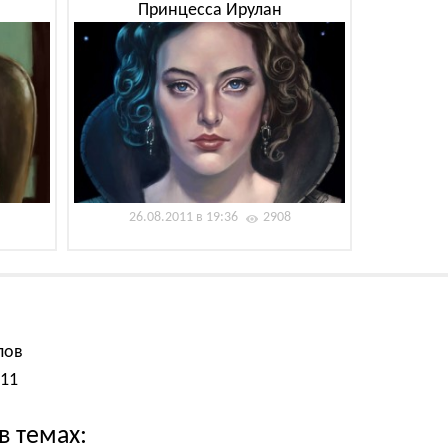
Принцесса Ирулан
26.08.2011 в 19:36
2908
пов
011
в темах: