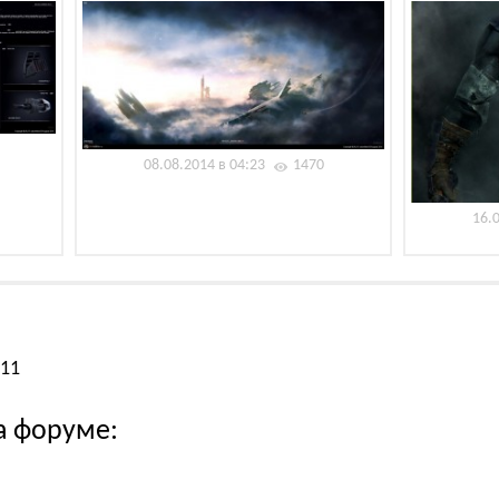
08.08.2014 в 04:23
1470
16.
011
а форуме: