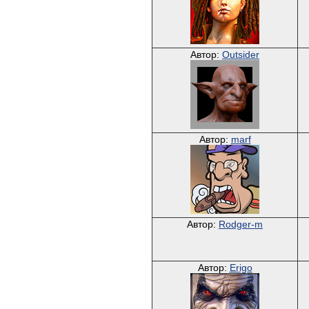
Автор:
Outsider
Автор:
marf
Автор:
Rodger-m
Автор:
Erigo