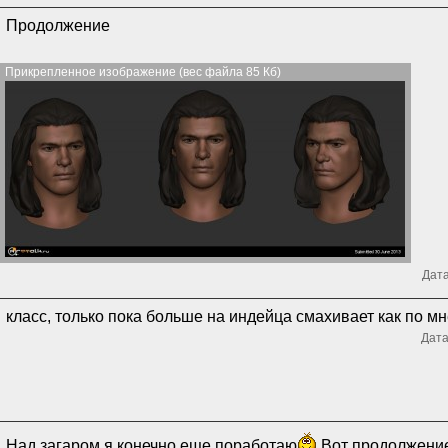
Продолжение
Прикрепленное изображение (вес файла 85 Кб)
Дата
класс, только пока больше на индейца смахивает как по мн
Дата
Над загаром я конечно еще поработаю
Вот продолжени