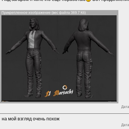
Прикрепленное изображение (вес файла 369.7 Кб)
Дата
на мой взгляд очень похож
Дата