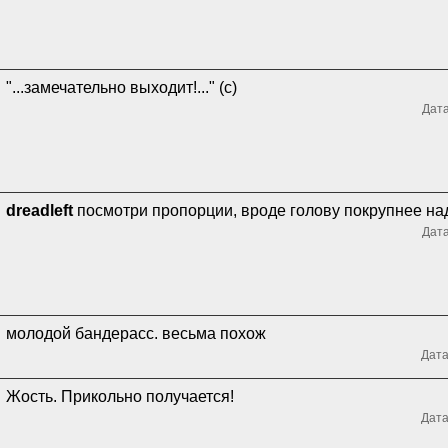
"...замечательно выходит!..." (с)
Дата
dreadleft
посмотри пропорции, вроде голову покрупнее на
Дата
молодой бандерасс. весьма похож
Дата
Жость. Прикольно получается!
Дата