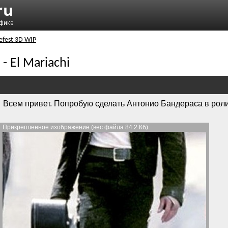
efest 3D WIP
 - El Mariachi
Всем привет. Попробую сделать Антонио Бандераса в роли 
Прикрепленное изображение (вес файла 84.2 Кб)